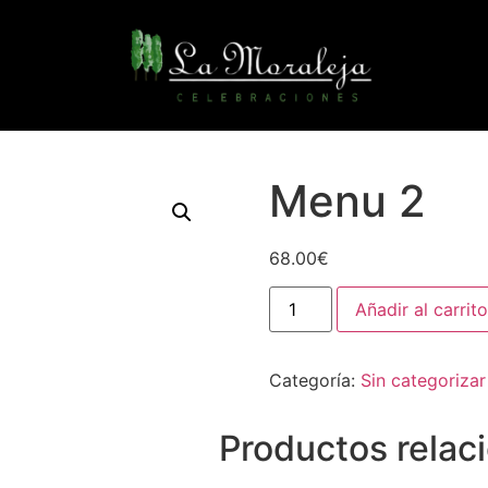
Menu 2
68.00
€
Añadir al carrito
Categoría:
Sin categorizar
Productos relac